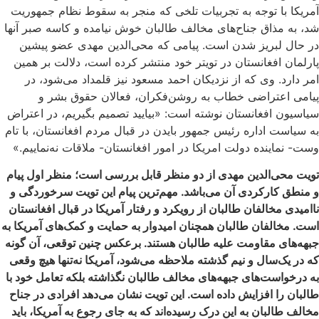
آمریکا با توجه به تجربیات تلخی که منجر به سقوط نظام جمهوریت
شد، به مذاق جناح‌های مخالف طالبان خوش نیامده و کاسه صبر آنها
در حال لبریز شدن است. پیامی که محی‌الدین مهدی عضو پیشین
پارلمان افغانستان در تویتر خود منتشر کرده است، دلالت بر همین
امر دارد. وی که از نزدیکان احمد مسعود نیز قلمداد می‌شود، در
پیامی اعتراضی خطاب به روشن‌فکران، فعالان حقوق بشر و
سیاسیون افغانستان نوشته است: «بیایید تصمیم بگیریم، در اعتراض
به سیاست‌ اداره رئیس جمهور بایدن در قبال مردم افغانستان، با تام
وست- نماینده دولت امریکا در امور افغانستان- ملاقات نه‌نماییم.»
تویت محی‌الدین مهدی از دو منظر قابل بررسی است؛ منظر اول پیام
و منطق کارکردی آن می‌باشد. مهم‌ترین پیام این تویت سرخوردگی و
ناامیدی مخالفان طالبان از رویکرد و رفتار آمریکا در قبال افغانستان
است. مخالفان طالبان همچنان امیدوار به حمایت و کمک‌های آمریکا به
جبهه‌های مقاومت علیه طالبان هستند. برعکس چنین توقعی، آن گونه
که در یک‌سال و نیم گذشته ملاحظه می‌شود، آمریکا نه‌تنها هیچ وقعی
به درخواست‌های جبهه‌های مخالف طالبان نگذاشته بلکه تعامل خود با
طالبان را افزایش داده است. این تویت نشان می‌دهد افرادی در جناح
مخالف طالبان به این درک رسیده‌اند که به جای رجوع به آمریکا، باید