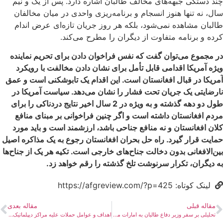
چند دستگی جبهه‌های مخالف طالبان اشاره دارد. پس از یک و نیم
سال، نه تنها هنوز انسجام و برنامه‌ریزی واحدی در میان مخالفان
طالبان مشاهده نمی‌شود، بلکه هر روز جریان تازه‌ای عرض اندام
کرده و برنامه متفاوت از دیگران را مطرح می‌کند.
در مجموع می‌توان گفت که نفس فراخوان دادن برای تحریم نماینده
ویژه آمریکا اقدامی قابل تأمل برای نشان دادن مخالفت با رویکرد
آمریکا در قبال افغانستان است. این اقدام یک تابوشکنی است و عمق
نارضایتی یک جریان تحت فشار را نشان می‌دهد. سیاست آمریکا در
طول دو دهه گذشته و به ویژه در 2 سال اخیر نتایج دردناکی را برای
مردم افغانستان داشته است و اگر چنین فراخوانی بر مبنای منافع
کلان افغانستان و نه منافع جناحی باشد، ارزشمند است و باید مورد
حمایت قرار گیرد. راه حل بحران افغانستان رجوع به یک مذاکره اصیل
بین‌الافغانی بدون دخالت جناح‌های خارجی است. تکیه هر یک از جناح‌ها
به دیگران، تکرار سرنوشت تلخ گذشته را رقم خواهد زد.
لینک کوتاه: https://afgreview.com/?p=425
مقاله قبلی
مقاله بعدی
تحلیلی بر سفر وزیر دفاع طالبان به امارات متحده عربی
اهداف و عوامل حملات علیه مراکز دیپلماتیک در افغانستان