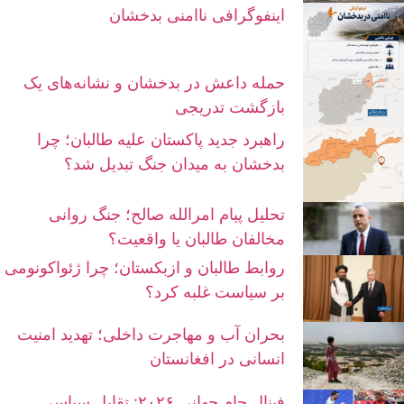
اینفوگرافی ناامنی بدخشان
حمله داعش در بدخشان و نشانه‌های یک
بازگشت تدریجی
راهبرد جدید پاکستان علیه طالبان؛ چرا
بدخشان به میدان جنگ تبدیل شد؟
تحلیل پیام امرالله صالح؛ جنگ روانی
مخالفان طالبان یا واقعیت؟
روابط طالبان و ازبکستان؛ چرا ژئواکونومی
بر سیاست غلبه کرد؟
بحران آب و مهاجرت داخلی؛ تهدید امنیت
انسانی در افغانستان
فینال جام جهانی ۲۰۲۶: تقابل سیاسی