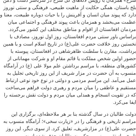
سرخ» همزمان با رویش لاله‌های گل سرخ در سرتاسر دشت و دمن
بلخ باستان، همگی حکایت از ماهیت طبیعی، فرهنگی و سنتی نوروز
دارد که پیوند میان انسان و آفرینش را با حیات دوباره طبیعت، معنا و
عظمت می‌بخشد و همزمان باعث پیوند فرهنگی و اجتماعی میان
مردمان افغانستان از اقوام و مناطق مختلف این کشور می‌گردد.
براساس باور سنتی مردم افغانستان، روز اول نوروز، مصادف با
نخستین روز خلافت حضرت علی(ع) در تاریخ اسلام است و با همین
برداشت، مقارن با سلطنت ظاهرشاهی در افغانستان، پیوسته با
حضور اولین شخص مملکت یا قائم مقام او و شرکت مهمانانی از
کشورهای منطقه، با مراسم برداشتن علم مولا علی (ع) در آرامگاه
منسوب به آن حضرت در مزار شریف از این روز تاریخی تجلیل به
عمل می‌آمد. این مراسم مردمی و دولتی در نوع خود نوعی ارتباط
مستقیم و عاطفی را میان مردم و رهبری دولت فراهم می‌ساخت
که در تقویت انسجام و همدلی میان مردم و دولت نقش برجسته را
ایفا می‌کرد.
دولت طالبان در سال گذشته بنا بر هر ملاحظه‌ای، برگزاری این
مراسم تاریخی و فرهنگی را در «زیارت سخی»؛ آرامگاه منسوب به
حضرت علی(ع) در مزارشریف، تعلیق کرد. از سوی دیگر، این روز
تاریخی از تقویم رسمی حکومت طالبان حذف شده است.