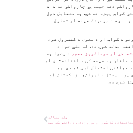
رواکو دغه چینايي چارواکي ته ډاډ
تي ګواښ پېښه نه شي. په متقابل ډول
 په اړه د بيجينګ هيله او تمایل
نو د ګواښ او د هغوی د کنټرول شوی
قه بدله شوې ده. له بلې خوا د
تصادي او سوداګریز حضور
د پخوا په
د واخان په سیمه کې د افغانستان او
 موافقې احتمال لرې نه دی. په
ې پرانیستل د ایران، ازبکستان او
ل شوې ده.
بله مقاله
غانستان د کانکور او لوړو زدکړو د راتلونکی لید