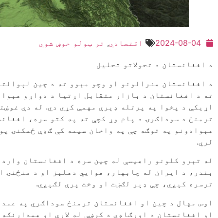
2024-08-04
اقتصادي
,
تر ټولو خوښ شوي
د افغانستان د تحولاتو تحلیل
د افغانستان منرالونو او وچو مېوو ته د چین لېوالتی
ته د افغانستان د بازار متقابل اړتیا د دواړو هېوا
اړیکې د پخوا په پرتله ډېرې مهمې کړي دي. له دې غوښت
ترمنځ د سوداګرۍ د پام وړ کچې ته په کتو سره، افغانس
هېوادونو په توګه چې په واخان سیمه کې ګډې ځمکنۍ پول
لري.
له تېرو کلونو راهیسې له چین سره د افغانستان واردا
بندر، د ایران له چابهار، هوايي دهلېز او د منځنۍ اس
ترسره کېږي، چې ډېر لګښت او وخت پرې لګېږي.
اوس مهال د چين او افغانستان ترمنځ سوداګري په عمده
او افغانستان د اورګاډي د کرښې له لارې او همدارنګه د