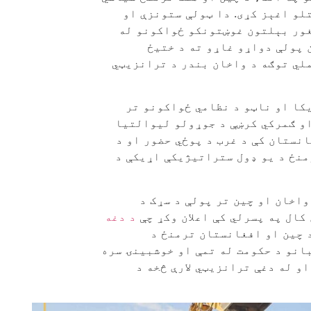
لو اغېز کړی. دا ټولې ستونزې او
غور بېلتون غوښتونکو ځواکونو له
 پولې دواړو غاړو ته د ختیځ
ملي توګه د واخان بندر د ترانزیټي
کا او ناټو د نظامي ځواکونو تر
او ګمرکي کرښې د جوړولو لیوالتیا
انستان کې د غرب د پوځي حضور او د
منځ د یو ډول ستراتیژیکې اړیکې د
اخان او چین تر پولې د سړک د
کال په پسرلي کې اعلان وکړ چې
د دغه
د چین او افغانستان ترمنځ د
انو د حکومت له تمې او خوشبینۍ سره
و له دغې ترانزیټي لارې څخه د