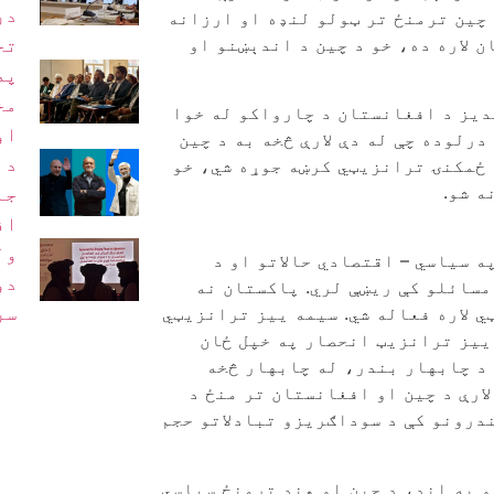
در
 چین ترمنځ تر ټولو لنډه او ارزانه
ن لاره ده، خو د چین د اندېښنو او
تح
په
مخ
دیز د افغانستان د چارواکو له خوا
او
رلوده چې له دې لارې څخه به د چین
د 
 ځمکنۍ ترانزیټي کرښه جوړه شي، خو
ه شو.
جل
اف
ول
 سیاسي – اقتصادي حالاتو او د
دو
مسائلو کې ریښې لري. پاکستان نه
سر
 لاره فعاله شي. سیمه ییز ترانزیټي
 ییز ترانزیټ انحصار په خپل ځان
 د چابهار بندر، له چابهار څخه
ارې د چین او افغانستان تر منځ د
درونو کې د سوداګریزو تبادلاتو حجم
 په اند، د چین او هند ترمنځ سیاسي