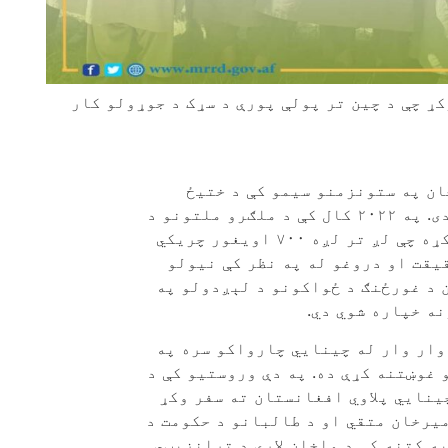
کړ چې د چین تر پولې پورې د سړک د جوړولو کار
ان په ستونزمنو سیمو کې د ختیځ
ترکستان غورځنګ د غړو د فعالیتونو په اړه اندېښمن دی. په ۲۰۲۲ کال کې د ملګرو ملتونو د
امنیت د شورا د بندیزونو د کمیټې راپور دا په ډاګه کړه چې لږ تر لږه ۷۰۰ اویغور چریکي
قيقت او دروغو له په نظر کې نیولو
 د غورځنګ د ځواکونو د لېږدولو په
ه خپاره شوي دي.
وار وار له چینايي چارواکو سره په
غوښتنه کړې ده. په دې وروستيو کې د
ينايي پلاوي افغانستان ته سفر وکړ
يرخان متقي او د طالبانو د حکومت د
ه کتنه کې د واخان لارې د ترانزيټي