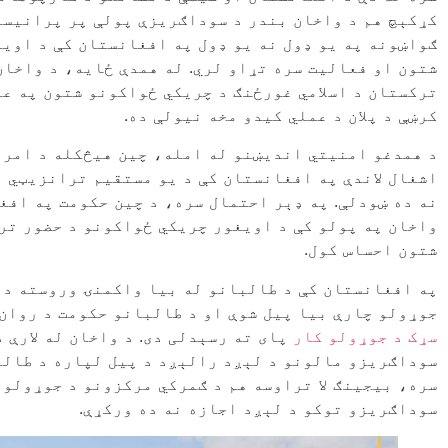
کړکېچ هم د واخان بندر د سوداګریزې پولې پر پرانیست
ګواښونه په یو ډول نه یو ډول په افغانستان کې د اوی
شتون او فعالیت سره تړاو لري. له همدې ځایه، د واخان
ترکستان د اسلامي غورځنګ د چریکي ځواکونو شتون په ع
کرښې د پلان د عملي کیدو مخه نیولې ده.
د همدغو امنیتي اندیښنو له امله، چین هیڅکله د امری
اشغال لاندې په افغانستان کې د یو مستقیم ترانزیټي 
نه ده ښودلې. په ډېر احتمال سره، د چین حکومت په افغ
واخان په پولو کې د اویغور چریکي ځواکونو د حضور تر
شتون احساس کول.
په افغانستان کې د طالبانو له بیا واکمنۍ وروسته د و
جوړولو چارې بیا پیل شوې او د طالبانو حکومت د روان 
سړک د جوړولو کار
پای ته رسېدلی دی. د واخان له لارې 
سوداګریزو مالونو د لېږد رالېږد د پیل لپاره د طالب
سره، بیجینګ لا تراوسه هم د ګمرکي مرکزونو د جوړولو ا
سوداګریزو توکو د لېږد اجازه نه ده ورکړې.