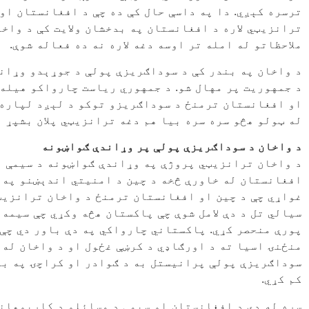
ترسره کېږي. دا په داسې حال کې ده چې د افغانستان او
ترانزیټي لاره د افغانستان په بدخشان ولایت کې د واخا
ملاحظاتو له امله تر اوسه دغه لاره نه ده فعاله شوې.
د واخان په بندر کې د سوداګریزې پولې د جوړېدو وړان
د جمهوریت پر مهال شو. د جمهوري ریاست چارواکو هیله د
او افغانستان ترمنځ د سوداګریزو توکو د لېږد لپاره
له ټولو هڅو سره سره بیا هم دغه ترانزیټي پلان بشپړ ن
د واخان د سوداګریزې پولې پر وړاندې ګواښونه
د واخان ترانزیټي پروژې په وړاندې ګواښونه د سیمې په
افغانستان له خاورې څخه د چین د امنیتي اندېښنو په 
غواړي چې د چین او افغانستان ترمنځ د واخان ترانزیټي
سیالي تل د دې لامل شوې چې پاکستان هڅه وکړي چې سیمه
پورې منحصر کړي. پاکستاني چارواکي په دې باور دي چې
منځنۍ اسیا ته د اورګاډي د کرښې غځول او د واخان له ل
سوداګریزې پولې پرانیستل به د ګوادر او کراچۍ په بن
کم کړي.
سره له دې د افغانستان او سیمې د مسائلو د کارپوهانو