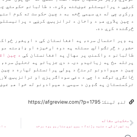
کرښې د پرانيستلو غوښتنه وکړه. د طالبانو حکومتي چا
ورکړی چې له دې سیمې څخه به د چین حکومت ته کوم امنی
د چين پلاوي هم د واخان د ترانزيټي کرښې د پرانيستلو
څرګنده کړې ده.
په ډېر احتمال سره، په افغانستان کې د اویغور ځواکو
حضور د څرنګوالي مسئله په دوه اړخیزه او ډاډمنه مواف
طالبانو د واکمنۍ پر مهال په افغانستان کې
د چین اق
پرتله مخ په زیاتېدو دی. د دې جزیاتو په تحلیل سره، 
چین د هېوادونو ترمنځ د پولې پرانستلو لپاره د چین د
ځانګړې توګه دا چې د دغې سوداګریزې او ترانزیټي لار
ترکمنستان په ګډون د سیمې د هېوادونو له خوا هم غوښت
لنډ لینک: https://afgreview.com/?p=1795
مخکینی مقاله
په تهران کې د هنيه وژنه؛ د یوې نوې سناریو یوه برخه
د اف