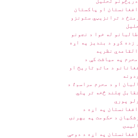
دریځونو تحلیل
افغانستان او پاکستان
منځ د ترانزیټي ستونزو
لیل
طالبانو له خوا د نجونو
 زده کړو د بندیز په اړه
القاعدې نظریه
محرم په میاشت کې د
غانانو د ماتم تاریخ او
دونه
لبان او د محرم مراسم؛ د
قابل چلند څخه تر پلي
لو پورې
افغانستان په اړه د
شکیان د حکومت په بهرنۍ
لیسۍ
افغانستان په اړه د دوحې