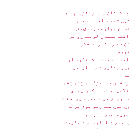
پاکستان پر ټرانزیټي له
یې څخه د افغانستان
اصون لپاره سپارښتنې
افغانستان لوبغاړو تر
ځ د ټول شموله حکومت
هوم
افغانستان د کانکور او
ړو زدکړو د راتلونکی
د
واخان دهلیز؛ له ځنډ څخه
خلاصیدو تر امکان پورې
 تهران کې د هنيه وژنه؛ د
ې نوې سناریو یوه برخه
صهیونیسټ رژیم په
اندې د طالبانو د حکومت