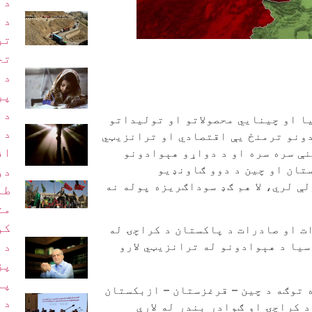
د 
د 
تر
تح
د 
پر
د 
ا او چینايي محصولاتو او تولیداتو
د 
دونو ترمنځ یې اقتصادي او ترانزیټي
اف
نې سره سره او د دواړو هېوادونو
تان او چین د دوو ګاونډیو
دو
ې لري، لا هم ګډ سوداګریزه پوله نه
طا
مت
کو
ت او صادرات د پاکستان د کراچۍ له
یا د هېوادونو له ترانزیټي لارو
د 
پز
پا
 توګه د چين – قرغزستان – ازبکستان
د 
 کراچۍ او ګوادر بندر له لارې