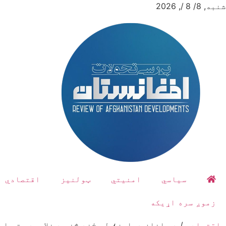
شنبه, 8/ 8 /, 2026
سیاسي
امنیتي
ټولنیز
اقتصادي
زموږ سره اړیکه
اقتصادي
/
د واخان دهلیز؛ له ځنډ څخه د خلاصیدو تر ام