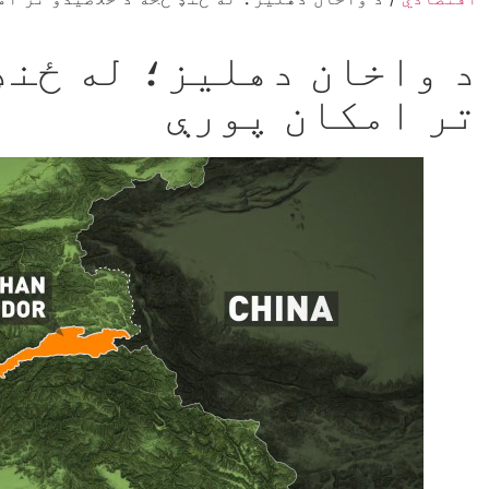
د واخان دهلیز؛ له ځنډ 
تر امکان پورې