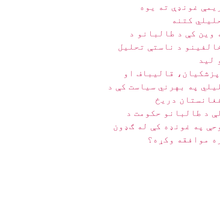
یمې غونډې ته یوه
لیلي کتنه
 وین کې د طالبانو د
الفینو د ناستې تحلیل
 لید
پزشکیان، قالیباف او
یلي په بهرني سیاست کې د
غانستان دریځ
ې د طالبانو حکومت د
حې په غونډه کې له ګډون
ه موافقه وکړه؟