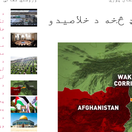
د 
څخه د خلاصیدو
تک
خل
د 
من
مف
د 
لو
لی
د 
د 
په
یو
د 
وړ