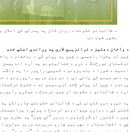
د طالبانو حکومت د روان کال په پسرلي کې اعلان و
بشپړ شوی دی.
د واخان دهلیز د ترانزیټي لارې په وړاندې اصلي خنډ
چین له پخوا راهیسې د چین په پولو کې د بدخشان د واخ
په دغو سیمو کې پاتې دي. د دې ډول غربي راپورونو د ح
پرته، د چين له پولو څخه لرې سيمو ته د ختيځ ترکستان
اړه د طالبانو د حکومت او چين ترمنځ د هوکړې راپورون
په تېرو دوو کلونو کې د طالبانو حکومتي چارواکو په 
کتنو کې د دواړو هېوادونو ترمنځ د پولې د پرانیستلو 
چين د کلتور او ګرځندوی د وزير “لي چون” په مشرۍ يو چ
چې د افغانستان د بهرنيو چارو سرپرست وزیر مولوي ام
لومړي وزير مرستيال عبدالسلام حنفي له “لي چون” سره پ