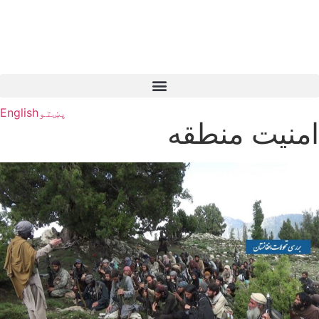
پښتو
English
امنیت منطقه