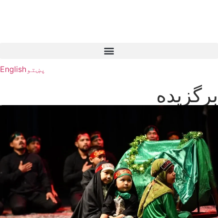
پښتو
English
برگزیده