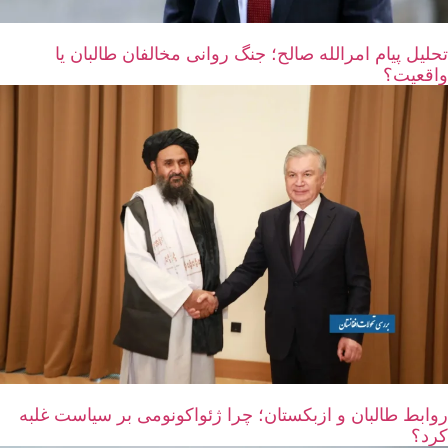
تحلیل پیام امرالله صالح؛ جنگ روانی مخالفان طالبان یا
واقعیت؟
روابط طالبان و ازبکستان؛ چرا ژئواکونومی بر سیاست غلبه
کرد؟