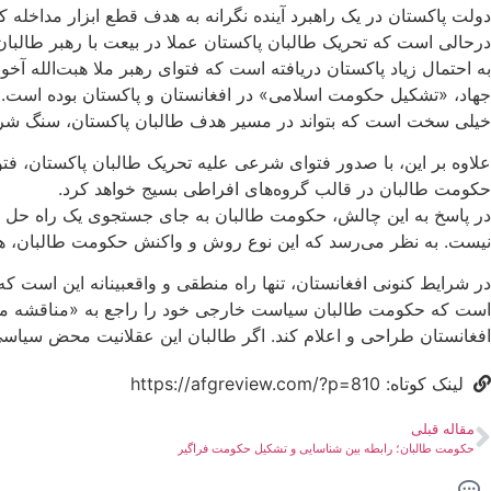
دولت پاکستان در یک راهبرد آینده نگرانه به هدف قطع ابزار مداخله 
درحالی است که تحریک طالبان پاکستان عملا در بیعت با رهبر طالبان ق
به احتمال زیاد پاکستان دریافته است که فتوای رهبر ملا هبت‌الله 
جهاد، «تشکیل حکومت اسلامی» در افغانستان و پاکستان بوده است. و گ
خیلی سخت است که بتواند در مسیر هدف طالبان پاکستان، سنگ شری
علاوه بر این، با صدور فتوای شرعی علیه تحریک طالبان پاکستان، ف
حکومت طالبان در قالب گروه‌های افراطی بسیج خواهد کرد.
در پاسخ به این چالش، حکومت طالبان به جای جستجوی یک راه حل اساسی
نیست. به نظر می‌رسد که این نوع روش و واکنش حکومت طالبان، هی
در شرایط کنونی افغانستان، تنها راه منطقی و واقعبینانه این است که
است که حکومت طالبان سیاست خارجی خود را راجع به «مناقشه مرزی
افغانستان طراحی و اعلام کند. اگر طالبان این عقلانیت محض سیاسی 
لینک کوتاه: https://afgreview.com/?p=810
مقاله قبلی
حکومت طالبان؛ رابطه بین شناسایی و تشکیل حکومت فراگیر