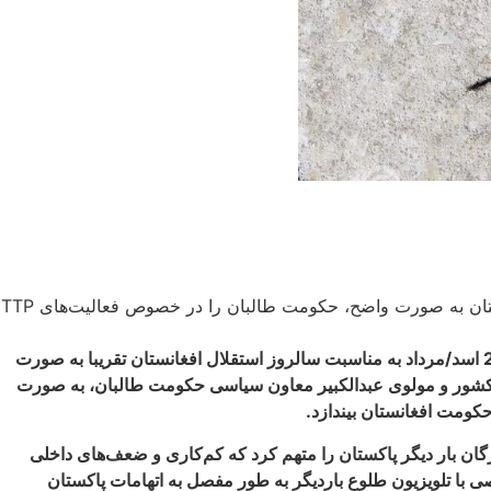
مسأله تحریک طالبان پاکستان (TTP)، در یک سال اخیر تبدیل به یک چالش سیاسی بین پاکستان و حکومت طالبان شده است. دولت پاکستان به صورت واضح، حکومت طالبان را در خصوص فعالیت‌های TTP
رهبران حکومت طالبان پس از یک تسامح سیاسی، سرانجام در روز 24 اسد/مرداد به مناسبت دومین سالروز پیروزی طالبان و همچنین در 28 اسد/مرداد به مناسبت سالروز استقلال افغانستان تقریبا به صورت
/کشور و مولوی عبدالکبیر معاون سیاسی حکومت طالبان، به صورت
کومت افغانستان بیندازد.
زگان بار دیگر پاکستان را متهم کرد که کم‌کاری و ضعف‌های داخلی
 با تلویزیون طلوع باردیگر به طور مفصل به اتهامات پاکستان