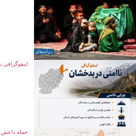
اینفوگرافی ن
حمله داعش د