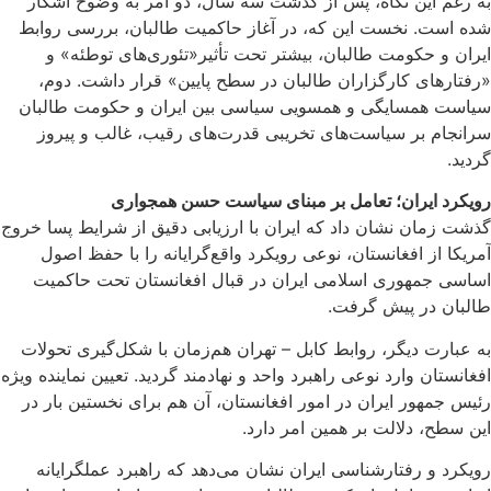
به رغم این نگاه، پس از گذشت سه سال، دو امر به وضوح آشکار
شده است. نخست این که، در آغاز حاکمیت طالبان، بررسی روابط
ایران و حکومت طالبان، بیشتر تحت تأثیر«تئوری‌های توطئه» و
«رفتارهای کارگزاران طالبان در سطح پایین» قرار داشت. دوم،
سیاست همسایگی و همسویی سیاسی بین ایران و حکومت طالبان
سرانجام بر سیاست‌های تخریبی قدرت‌های رقیب، غالب و پیروز
گردید.
رویکرد ایران؛ تعامل بر مبنای سیاست حسن همجواری
گذشت زمان نشان داد که ایران با ارزیابی دقیق از شرایط پسا خروج
آمریکا از افغانستان، ‌نوعی رویکرد واقع‌گرایانه را با حفظ اصول
اساسی جمهوری اسلامی ایران در قبال افغانستان تحت حاکمیت
طالبان در پیش گرفت.
به عبارت دیگر، روابط کابل – تهران هم‌زمان با شکل‌گیری تحولات
افغانستان وارد نوعی راهبرد واحد و نهادمند گردید. تعیین نماینده ویژه
رئیس جمهور ایران در امور افغانستان، آن هم برای نخستین بار در
این سطح، دلالت بر همین امر دارد.
رویکرد و رفتارشناسی ایران نشان می‌دهد که راهبرد عملگرایانه