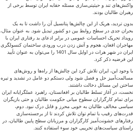
واکنش‌های تند و حیثیتی‌سازی مسئله حقابه ایران توسط برخی از
رهبران طالبان بودند.
بدون تردید، هریک از این چالش‌ها پتانسیل آن را داشت تا به یک
بحران جدی در سطح روابط بین دو کشور تبدیل شود. به عنوان مثال،
رویداد تحریک احساسات عمومی در برابر ادعای بد رفتاری ایران با
مهاجران افغان، هجوم و آتش زدن درب ورودی ساختمان کنسولگری
ایران در شهر هرات در اوایل سال 1401 را می‌توان به عنوان تأیید
این فرضیه ذکر کرد.
با وجود این، ایران تلاش کرد این چالش‌ها از راه‌ها و روش‌های
مسالمت‌آمیز حل و فصل شود ولی دستکم دو عامل در تشدید و تیره
ساختن این مسائل دخالت داشتند.
نخست، در آغاز تسلط طالبان بر افغانستان، راهبرد عملگرایانه ایران
برای تمام کارگزاران سطوح میانی حکومت طالبان و حتی بازیگران
سیاسی مخالف طالبان به خوبی محرز و قابل درک نبود. دوم،
قدرت‌های رقیب با تمام توان تلاش کردند تا از برجسته‌سازی
رفتارهای خشونت‌آمیز کارگزاران و مرزبانان سطح پایین طالبان، در
راستای سیاست‌های تخریبی خود سوء استفاده کنند.