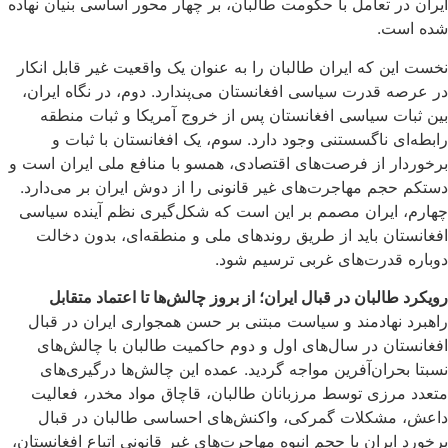
ایران در تعامل با حکومت طالبان، بر چهار محور اساسی بنیان نهاده
شده است.
نخست این که ایران طالبان را به عنوان یک واقعیت غیر قابل انکار
در عرصه قدرت سیاسی افغانستان می‌پندارد. دوم، در نگاه ایران،
بین ثبات سیاسی افغانستان پس از خروج آمریکا و ثبات منطقه
رابطه‌ای ناگسستنی وجود دارد. سوم، یک افغانستان با ثبات و
برخوردار از فرصت‌های اقتصادی، همسو با منافع ملی ایران است و
دستکم حجم مهاجرت‌های غیر قانونی را از دوش ایران بر می‌دارد.
چهارم، ایران مصمم بر این است که شکل‌گیری نظم آینده سیاسی
افغانستان باید از طریق روندهای ملی و منطقه‌ای، بدون دخالت
دوباره قدرت‌های غربی ترسیم شود.
رویکرد طالبان در قبال ایران؛ از بروز چالش‌ها تا اعتماد متقابل
راهبرد نهادمند و سیاست مبتنی بر حسن همجواری ایران در قبال
افغانستان در سال‌های اول و دوم حاکمیت طالبان با چالش‌های
نسبتا بحران‌آفرین مواجه گردید. عمده این چالش‌ها درگیری‌های
متعدد مرزی توسط مرزبانان طالبان، قاچاق مواد مخدر، فعالیت
داعش، مشکلات گمرکی، واکنش‌های احساسی طالبان در قبال
برخورد ایران با حجم انبوه مهاجرت‌های غیر قانونی اتباع افغانستان،