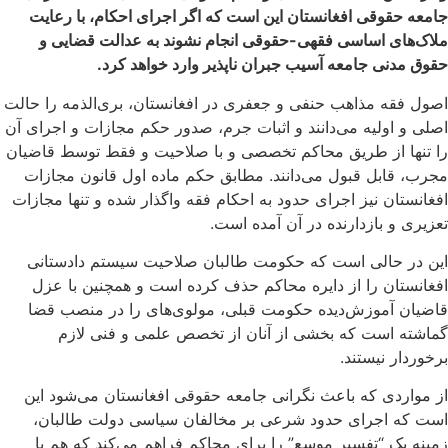
جامعه حقوقی افغانستان این است ‌که اگر اجرای احکام، با رعایت‌
ملاک‌های اساسی فقهی-حقوقی انجام نشوند به عدالت قضایی و
حقوق مدنی جامعه آسیب جبران ناپذیر وارد خواهد کرد.
اصول فقه مذاهب حنفی و جعفری در افغانستان، بری‌الذمه را حالت
اصلی و اولیه می‌دانند و اثبات جرم، صدور حکم مجازات و اجرای آن
را تنها از طریق محاکم تخصصی و با صلاحیت و فقط توسط قاضیان
مجرب، قابل قبول می‌دانند. مطابق حکم ماده اول قانون مجازات
افغانستان نیز اجرای حدود به احکام فقه واگذار شده و تنها مجازات
تعزیری و بازدارنده در آن آمده است.
این در حالی است‌ که حکومت طالبان صلاحیت سیستم دادستانی
افغانستان را از دایره محاکم حذف کرده است و همچنین با عزل
قاضیان آموزش‌دیده حکومت قبلی، مولوی‌های را در منصب قضا
گماشته‌ است‌ که بخشی از آنان از تخصص علمی و فنی لازم
برخوردار نیستند.
از مواردی که باعث نگرانی جامعه حقوقی افغانستان می‌شود این
است‌ که اجرای حدود شرعی بر مخالفان سیاسی دولت طالبان،
زمینه یک “تفسیر موسع” را برای محاکم فراهم می‌کند که هم با