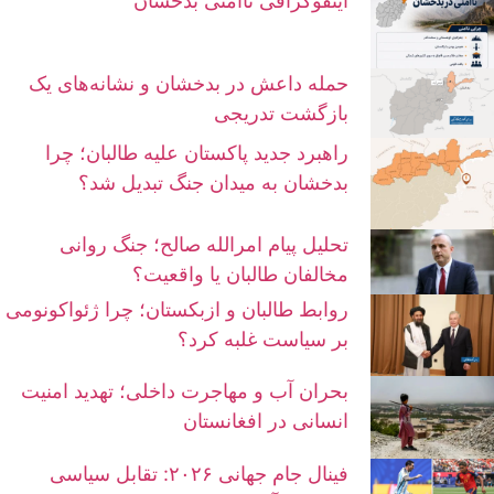
اینفوگرافی ناامنی بدخشان
حمله داعش در بدخشان و نشانه‌های یک
بازگشت تدریجی
راهبرد جدید پاکستان علیه طالبان؛ چرا
بدخشان به میدان جنگ تبدیل شد؟
تحلیل پیام امرالله صالح؛ جنگ روانی
مخالفان طالبان یا واقعیت؟
روابط طالبان و ازبکستان؛ چرا ژئواکونومی
بر سیاست غلبه کرد؟
بحران آب و مهاجرت داخلی؛ تهدید امنیت
انسانی در افغانستان
فینال جام جهانی ۲۰۲۶: تقابل سیاسی