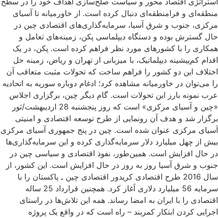
استراتژی اقتصاد محور و سیاست صلح‌سازی اهداف خود را در سطح
منطقه‌ای و فرامنطقه‌ای دنبال کرده است. از خاورمیانه تا آسیای
مرکزی، جنوب و شرق آسیا، سرمایه‌گذاری‌های اقتصادی چین در
حال گسترش بوده و دستگاه دیپلماسی پکن، زمینه‌های تعامل و
همکاری را با کشورهای مورد نظر فراهم کرده است. پکن، در یک
اقدام کم‌پیشینه دیپلماتیک، با میزبانی از تهران و ریاض، زمینه حل
اختلاف این دو کشور را فراهم ساخت که تحولات مثبت متعاقب آن
را می‌توان در خاورمیانه مشاهده کرد؛ ادغام دوباره سوریه به اتحادیه
عرب نمونه بارز این تحولات است. گام دیگر چین، برگزاری اجلاس
«چین و آسیای مرکزی» است که روز پنجشنبه 28 اردیبهشت/ثور
برگزار شد و هدف آن رونمایی از طرح توسعه اقتصادی و امنیتی
آسیای مرکزی عنوان شده است. چین در پنج جمهوری آسیای مرکزی
بیش از چهل میلیارد دلار سرمایه‌گذاری کرده‌ و این سرمایه‌گذاری‌ها
در حال افزایش است. همین‌طور، نفوذ اقتصادی و سیاسی چین در
جنوب و شرق آسیا روز به روز در حال افزایش است. این کشور، از
سال 2016 طرح اقتصادی کریدور اقتصادی چین ـ پاکستان را با
سرمایه‌ 56 میلیارد دلاری آغاز کرد. همچنین قرارداد 25 ساله
اقتصادی را با ایران به امضا رساند. همه این تلاش‌ها در راستای
اجرایی کردن ابتکار کمربند – راه است که در واقع یک پروژه