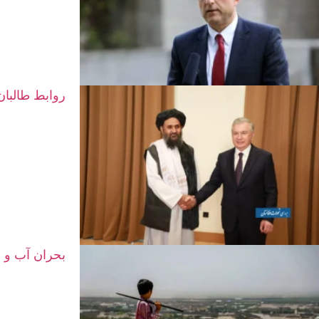
روابط طالبان
بحران آب و م