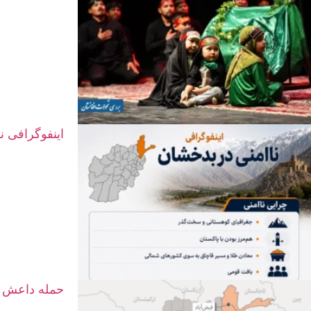
اینفوگرافی ن
حمله داعش د