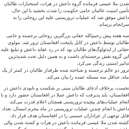
شدن ملا عیسی فرمانده گروه داعش در هرات، استخبارات طالبان
تأمین امنیت عالمان حامی حکومت را شدت بخشید با این‌ حال،
داعش موفق شد که عملیات تروریستی‌ علیه این روحانی را به
سرانجام برساند.
سه هفته پیش رحیم‌الله حقانی بزرگترین روحانی برجسته و حامی
طالبان توسط داعش در کابل پایتخت افغانستان ترور شد. مولوی
حقانی از ایدئولوگ‌های طالبان بود که در رد عقاید داعش و تبلیغ علیه
این گروه نقش برجسته‌ای داشت و به همین دلیل تحت شدیدترین
تدابیر امنیتی زندگی می‌کرد.
ترور دو عالم برجسته و شناخته شده طرفدار طالبان در کمتر از یک
ماه، حداقل سه مسئله عمده را بیان می‌کند.
نخست، برخلاف ادعای طالبان مبنی بر شکست و نابودی داعش در
افغانستان، باید پذیرفت که داعش عملا در افغانستان حضور دارد و با
انجام عملیات‌های پیچیده تروریستی همچنان اعلام قدرت می‌کند.
داعش با انجام چندین عملیات تروریستی در ماه محرم امسال، تعداد
قابل توجهی از عزاداران حسینی را در افغانستان هدف قرار داد.
کشته شدن ملا عیسی فرمانده داعش در هرات و کشته شدن والی