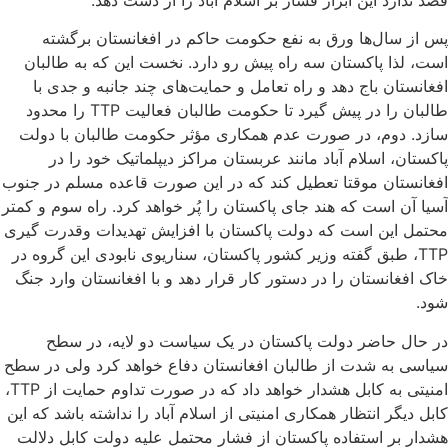
قصد ندارد این ابزار فشار بر اسلام آباد را از دست دهد.
پس از سال‌ها ورق به نفع حکومت حاکم در افغانستان برگشته
است، لذا پاکستان سه راه پیش رو دارد. نخست این که به طالبان
افغانستان باج دهد و راه تعامل و حمایت‌های چند جانبه و جدی با
طالبان را در پیش گیرد تا حکومت طالبان فعالیت TTP را محدود
سازد. دوم، در صورت عدم همکاری مؤثر حکومت طالبان با دولت
پاکستان، اسلام آباد مانند عربستان مراکز دیپلماتیک خود را در
افغانستان موقتا تعطیل کند که در این صورت قاعده مسلم در جنوب
آسیا آن است که هند جای پاکستان را پُر خواهد کرد. راه سوم و کمتر
محتمل این است که دولت پاکستان با افزایش تهدیدات وقدرت گیری
TTP، طبق گفته وزیر کشور پاکستان، سناریوی نابودی این گروه در
خاک افغانستان را در دستور کار قرار دهد و با افغانستان وارد جنگ
شود.
در حال حاضر دولت پاکستان در یک سیاست دو لایه، در سطح
سیاسی به شدت از طالبان افغانستان دفاع خواهد کرد ولی در سطح
امنیتی به کابل هشدار خواهد داد که در صورت تداوم حمایت از TTP،
کابل دیگر انتظار همکاری امنیتی از اسلام آباد را نداشته باشد که این
هشدار بر استفاده پاکستان از فشار محتمل علیه دولت کابل دلالت