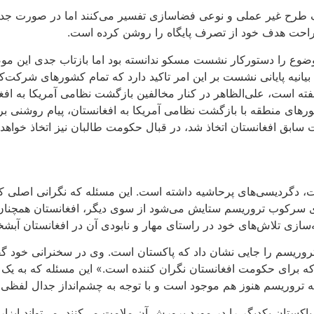
 یک طرح غیر عملی و نوعی فضاسازی تفسیر می‌کنند اما در صورت جدی
راحت هدف خود از تصرف پایگاه را روشن کرده است.
ن موضوع را دستورکار نشست مسکو ندانسته بود اما بازتاب جدی ای
ه پایانی نشست بر این امر تاکید دارد که تمام کشورهای شرکت‌کنند
هفته است، علی‌الظاهر در کنار مخالفین بازگشت نظامی آمریکا به اف
منطقه با بازگشت نظامی آمریکا به افغانستان، پیام روشنی برای کا
 سابق افغانستان اتخاذ شد، در قبال حکومت طالبان نیز اتخاذ خواهد
دگردیسی‌های پرحاشیه‌ داشته است. این مسئله که نگرانی اصلی کشو
ی سرکوب تروریسم ستایش می‌شود از سوی دیگر، افغانستان همچنان
سازی تلاش‌های خود در راستای مهار و نابودی آن در افغانستان آبشخو
روریسم را جایی نشان داد که پاکستان است. وی در سخنرانی خود گف
که برای حکومت افغانستان نگران ‌کننده است.» این مسئله که به یک
ه تروریسم هنوز هم موجود است و با توجه به چشم‌انداز جدال لفظی
کستان یکدیگر را در مورد پرورش آن ملامت می‌کنند، می‌‌تواند ابزاری