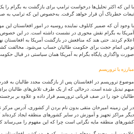
با این که اکثر تحلیل‌ها درخواست ترامپ برای بازگشت به بگرام را
تبعات خطرناک آن قرار خواهد گرفت. به‌خصوص این که ترامپ به ص
با وجود آن که ضمیر کابلوف نماینده روسیه در امور افغانستان ای
آمریکا به بگرام نقش محوری در نشست داشته است. در این خصوص بیانی
اعلام کردند. حتی هند که منافعش در بازگشت آمریکا به افغانستان ن
نوعی اتمام حجت برای حکومت طالبان حساب می‌شود. مخالفت کشورهای 
صورت واگذاری پایگاه بگرام به آمریکا همان‌ سیاستی در قبال حکومت
مبارزه با تروریسم
موضوع تروریسم در افغانستان پس از بازگشت مجدد طالبان به قدرت، 
مبهم تبدیل شده است. درحالی که از یک طرف تلاش‌های طالبان برا
طالبان خود را در صف قربانی تروریسم قرار داده و علاوه بر برجسته‌
در این زمینه امیرخان متقی بدون نام بردن از کشوری، آدرس مرکز ت
دیگر مراکز تجهیز و آموزش در سایر کشورهای منطقه ایجاد کرده‌اند 
کشورهای منطقه مایه نگرانی است چرا که این مفهوم را می‌رساند ک
علاوه بر این، وجود گروه‌های تروریستی که هر دو کشور افغانستان و پا