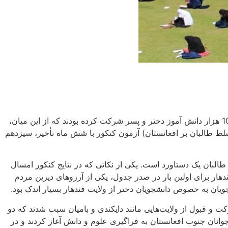
نتایج نخستین آزمون سراسری کنکور افغانستان تحت حاکمیت طالبان، روز چهاردهم آبان‌ماه اعلام شد. در آزمون کنکور امسال بیش از 106 هزار دانش آموز دختر و پسر شرکت کرده بودند که از این میان،
تسلط طالبان بر افغانستان) آزمون کنکور با شش ماه تأخیر، سیزدهم
 طالبان یک دستاورد است. یکی از نکاتی که در نتایج کنکور امسال
هار برای اولین بار در صدر جدول، یکی از آرزوهای دیرین مردم
ن به خصوص دانشجویان دختر از ولایت قندهار بسیار اندک بود.
 و قبول از ولایت‌هایی مانند دایکندی و بامیان سبب شدند که دو
نان جنوب افغانستان به فراگیری علوم و دانش آغاز کردند و در