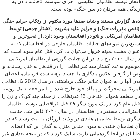
افغان توسط نظامیان انگلیسی، اجرای سیاست «خاتمه دادن به
زندگی همه مردان در سن جنگ» بوده است.
ده‌ها گزارش‌ مستند و شاید صدها مورد مکتوم از ارتکاب جرایم جنگی
(نقض مقررات جنگ) و جرایم علیه بشریت (کشتار جمعی) توسط
نظامیان آمریکایی و ناتو در افغانستان وجود دارد.
از فجیع‌ترین و
شنیع‌ترین نمونه‌های جنایات نظامیان خارجی در افغانستان که به
عنوان مشت نمونه خروار می‌توان یاد کرد، قتل عام میوند است که
در سال ۲۰۱۰ رخ داد. در این جنایت گروهی از نظامیان آمریکایی
موسوم به تیم کشتار سه غیر نظامی را در قندهار به قتل رساندند و
پس از گرفتن عکس یادگاری با اجساد برهنه شده قربانیان، اعضای
بدن آنها را به عنوان غنائم جنگی برداشتند. در سال 2012 یک نظامی
آمریکایی سحرگاه از پایگاه خود خارج شده و با مراجعه به یک روستا
در منطقه پنجوایی قندهار، 16 غیرنظامی از جمله چند کودک و زن را
قتل عام کرد. در یک مورد دیگر ۳۹ قتل فراقضایی توسط نظامیان
استرالیایی مستقر در افغانستان در سال ۲۰۲۰ فاش شد. جنایت
دیگری توسط نظامیان هلندی در ولایت ارزگان به ثبت رسید که در
آن نظامیان هلندی به سوی چندین منزل به گمان این که اعضای
طالبان در آنجا گردهمایی دارند،‌ شلیک کردند که در نتیجه تعدادی غیر