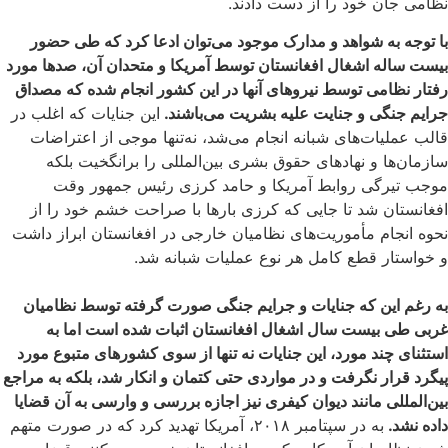
نظامی جان خود را از دست دادند.
با توجه به شواهد و مدارک موجود می‌توان ادعا کرد که طی حضور
بیست ساله اشغال افغانستان توسط آمریکا و متحدان آن، صدها مورد
رفتار نظامی توسط نیروهای آنها در این کشور انجام شده که مصداق
جرایم جنگی و جنایت علیه بشریت می‌باشند.
این جنایات که اغلب در
قالب عملیات‌های شبانه انجام می‌شد، نه‌تنها موجی از اعتراضات
سازمان‌ها و نهاد‌های حقوق بشری بین‌المللی را برانگخیت بلکه
موجب تیرگی روابط آمریکا و حامد کرزی رئیس جمهور وقت
افغانستان شد تا جایی که کرزی بارها با صراحت خشم خود را از
نحوه انجام مأموریت‌های نظامیان خارجی در افغانستان ابراز داشت
و خواستار قطع کامل هر نوع عملیات شبانه شد.
به رغم این که جنایات و جرایم جنگی صورت گرفته توسط نظامیان
غربی طی بیست سال اشغال افغانستان اثبات شده است اما ‌به
استثنای چند مورد، این جنایات‌ نه تنها از سوی کشورهای متبوع مورد
پیگرد قرار نگرفت و در مواردی حتی کتمان و انکار شد، بلکه به مراجع
بین‌المللی مانند دیوان کیفری نیز اجازه بررسی و وارسی به آن‌ قضایا
داده نشد.
به در سپتامبر ۲۰۱۸، آمریکا تهدید کرد که در صورت متهم