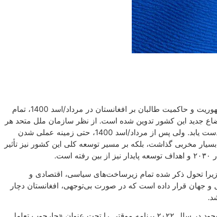
به تازگی‌ سازمان ملل متحد سند «چارچوب استراتژیک» خود را در افغانستان برای سال‌های ۲۰۲۳ تا ۲۰۲۵ رونمایی کرد. بعد از سقوط جمهوریت و حاکمیت طالبان بر افغانستان در مرداد/اسد 1400، تمام
سازمان ملل برای افغانستان مختل شد به همین دلیل این سند در 75 صفحه متناسب با اوضاع جدید این کشور تدوین شده است. از نظر سازمان ملل متحد هر
چند افغانستان چند دهه از درگیری و بی‌ثباتی اجتماعی، اقتصادی و سیاسی رنج می‌برد اما قادر بود به ۱۵ مورد از ۱۶۹ هدف توسعه پایدار دست یابد. ولی پس از مرداد/اسد 1400، حتی زمینه عملی شدن
أثیر بسیار مخربی گذاشت، بلکه بر مسیر توسعه کلی این کشور نیز تأثیر
ت.
 زمان دیگری نیاز به کمک و رسیدگی دارد، زیرا تحول ذکر شده تمام زیرساخت‌های سیاسی، اقتصادی و
ل و جهان قرار داده است که در صورت بی‌توجهی، افغانستان دچار
د.
تحولات جدید و اخلال در برنامه‌های از قبل پیش‌بینی شده سازمان ملل سبب شدند تا این سازمان به منظور رسیدگی فوری به مشکلات موجود در سال ۲۰۲۲ برنامه موقتی را تحت عنوان «چارچوب تعامل