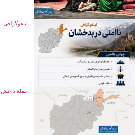
اینفوگرافی ن
حمله داعش د