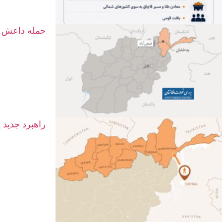
حمله داعش د
راهبرد جدید 