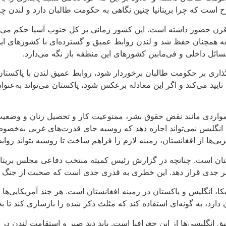
ست که چرا بریتانیا چنین نگاهی به حکومت طالبان دارد و لندن چه ا
قرن حضور داشته است. این کشور زمانی بر کل جنوب آسیا حکم‌ می‌راند
قه همچنان حفظ شد و لندن روابط عمیق و گسترده‌ای با کشورهای ای
ائل داخلی و فی‌مابین کشورهای این منطقه باز نگه‌ می‌دارد.
یرگذاری بر حکومت طالبان برخوردار شود،‌ روابط عمیق لندن با پاکستان
ا تایید می‌کند و اگر این معادله برعکس شود،‌ پاکستان می‌تواند به‌عنو
ه مواردی مانند نقض حقوق بشر، ممنوعیت کار و تحصیل زنان و وضعیت
 انگلیس نمی‌تواند اجازه دهد که روسیه جای قدرت‌های غربی به‌خصو
ی‌ها از افغانستان، زمینه لازم را فراهم ساخت تا روسیه بتواند روابط 
تان است. چنانچه در گزارش رئیس کمیته منتخب دفاعی مجلس بریتانی
خطر جدی قرار دهد. این خطری به قدری جدی است که صحبت از جنگ عل
انگلیس و پاکستان در زمینه افغانستان است. هر چند آمریکایی‌ها کانا
ارد، به گونه‌ای استفاده کند که مثلث ذکر شده را بازسازی کند تا بخ
 انگلیسی‌ها از این جغرافیا است. باید دید صبر و استقامت لندن در ا