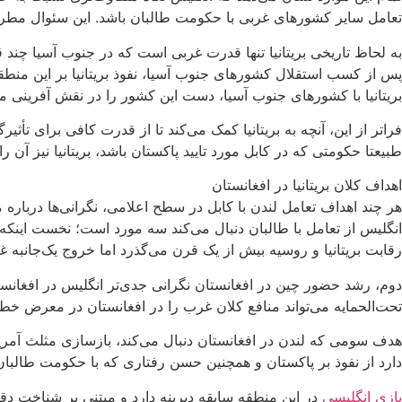
تعامل سایر کشورهای غربی با حکومت طالبان باشد. این سئوال مطرح ا
به لحاظ تاریخی بریتانیا تنها قدرت غربی است که در جنوب آسیا چند 
پس از کسب استقلال کشورهای جنوب آسیا، نفوذ بریتانیا بر این منط
بریتانیا با کشورهای جنوب آسیا، دست این کشور را در نقش آفرینی مس
فراتر از این، آنچه به بریتانیا کمک می‌کند تا از قدرت کافی برای تأث
طبیعتا حکومتی که در کابل مورد تایید پاکستان باشد، بریتانیا نیز آن ر
اهداف کلان بریتانیا در افغانستان
هر چند اهداف تعامل لندن با کابل در سطح اعلامی، نگرانی‌ها دربار
انگلیس از تعامل با طالبان دنبال می‌کند سه مورد است؛ نخست اینکه
رقابت بریتانیا و روسیه بیش از یک قرن می‌گذرد اما خروج یک‌جانبه غرب
دوم، رشد حضور چین در افغانستان نگرانی جدی‌تر انگلیس در افغانس
تحت‌الحمایه می‌تواند منافع کلان غرب را در افغانستان در معرض 
هدف سومی که لندن در افغانستان دنبال می‌کند، بازسازی مثلث آمریکا، 
دارد از نفوذ بر پاکستان و همچنین حسن رفتاری که با حکومت طالبان د
بازی انگلیسی
در این منطقه سابقه دیرینه دارد و مبتنی بر شناخت دقیق