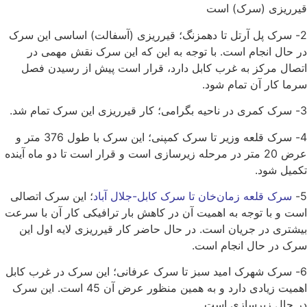
قیرریزی (سرک) است
2- سرک پل آرتل تا دهمزنگ؛ قیرریزی (آسفالت) اساسی این سرک
در حال انجام است. با توجه به این که این سرک نقش مهمی در
اتصال مرکز به غرب کابل دارد، قرار است پیش از رسیدن فصل
سرما کار آن تمام شود.
3- سرک کمری در ناحیه بگرامی؛ کار قیرریزی این سرک تمام شد.
4- سرک قلعه وزیر تا سرک کمپنی؛ این سرک با طول 376 متر و
عرض 20 متر در مرحله زیرسازی است و قرار است تا دو ماه آینده
تکمیل شود.
5-
سرک قلعه زمان‌خان تا سرک کابل-جلال آباد
؛ این سرک اتصالی
است و با توجه به اهمیت آن در کاهش بار ترافیکی کار آن با سرعت
بیشتری در جریان است. در حال حاضر کار قیرریزی لایه اول این
سرک در حال انجام است.
6- سرک شهرک امید سبز تا سرک عرفانی؛ این سرک در غرب کابل
اهمیت زیادی دارد و به همین منظور عرض آن 45 است. این سرک
در حال زیرسازی است.