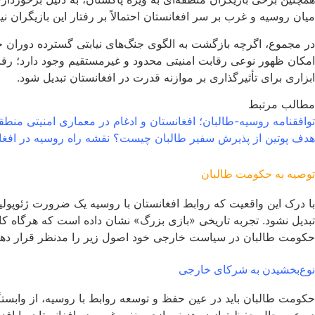
میان روسیه و غرب بر سر افغانستان احتمالاً بر رفتار این بازیگران
در مجموع، اگرچه بازگشت به الگوی جنگ‌های نیابتی گسترده دوران 
امکان ظهور نوعی رقابت امنیتی محدود و غیرمستقیم وجود دارد؛ رقابت
ابزاری برای تأثیرگذاری بر موازنه قدرت در افغانستان تبدیل شود.
مطالب مرتبط
توافقنامه روسیه-طالبان؛ افغانستان و ادغام در معماری امنیتی منطقه
هدف پوتین از پذیرش سفیر طالبان چیست؟ نقشه راه روسیه در افغا
توصیه به حکومت طالبان
با درک این واقعیت که روابط افغانستان با روسیه یک ضرورت ژئوپولی
تبدیل نشود. تجربه تاریخی «بازی بزرگ» نشان داده است که هرگاه کاب
حکومت طالبان در سیاست خارجی خود اصول زیر را مدنظر قرار دهد
نوع‌بخشیدن به شرکای خارجی
حکومت طالبان باید در عین حفظ و توسعه روابط با روسیه، از وابستگ