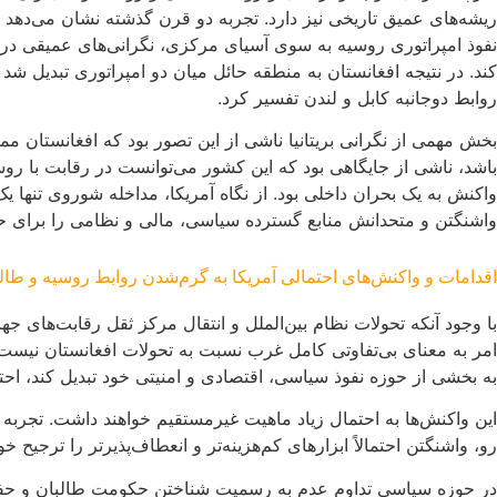
ریشه‌های عمیق تاریخی نیز دارد. تجربه دو قرن گذشته نشان می‌دهد
نفوذ امپراتوری روسیه به سوی آسیای مرکزی، نگرانی‌های عمیقی در لن
کند. در نتیجه افغانستان به منطقه حائل میان دو امپراتوری تبدیل ش
روابط دوجانبه کابل و لندن تفسیر کرد.
بخش مهمی از نگرانی بریتانیا ناشی از این تصور بود که افغانستان م
واکنش به یک بحران داخلی بود. از نگاه آمریکا، مداخله شوروی تنها
واشنگتن و متحدانش منابع گسترده سیاسی، مالی و نظامی را برای ح
اقدامات و واکنش‌های احتمالی آمریکا به گرم‌شدن روابط روسیه و طال
با وجود آنکه تحولات نظام بین‌الملل و انتقال مرکز ثقل رقابت‌های
امر به معنای بی‌تفاوتی کامل غرب نسبت به تحولات افغانستان نیست. 
به بخشی از حوزه نفوذ سیاسی، اقتصادی و امنیتی خود تبدیل کند، اح
این واکنش‌ها به احتمال زیاد ماهیت غیرمستقیم خواهند داشت. تجربه دو
رو، واشنگتن احتمالاً ابزارهای کم‌هزینه‌تر و انعطاف‌پذیرتر را ترجیح خوا
در حوزه سیاسی تداوم عدم به رسمیت شناختن حکومت طالبان و حفظ فشار