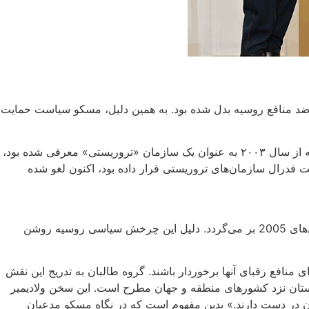
 ضد منافع روسیه بدل شده بود. به همین دلیل، مسکو سیاست حمایت
پس از چند ماه بررسی درخواست دادستان کل این کشور، ممنوعیت فعالیت گروه طالبان را که از سال ۲۰۰۳ به عنوان یک سازمان «تروریستی» معرفی شده بود،
ت فدرال سازمان‌های تروریستی قرار داده بود، اکنون لغو شده
از طالبان به بازخیزش دوبارۀ طالبان علیه اشغال افغانستان توسط ناتو به رهبری آمریکا پس از سال‌های 2005 بر می‌گردد. دلیل این چرخش سیاسی روسیه روشن
ی منافع رقبای آنها برخوردار باشند. گروه طالبان به تدریج این نقش
غانستان نزد کشورهای منطقه و جهان مطرح است. این سخن ولادیمیر
باید پذیرفت که طالبان قدرت را در افغانستان در دست دارند.» بدین مفهوم است که در نگاه مسکو مدعیان